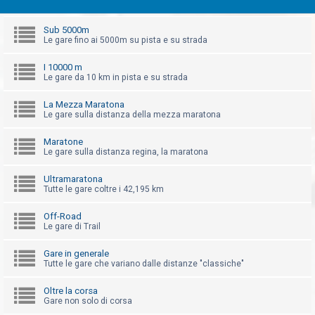
t
t
Sub 5000m
Le gare fino ai 5000m su pista e su strada
i
v
I 10000 m
Le gare da 10 km in pista e su strada
i
La Mezza Maratona
Le gare sulla distanza della mezza maratona
C
e
Maratone
Le gare sulla distanza regina, la maratona
r
c
Ultramaratona
Tutte le gare coltre i 42,195 km
a
Off-Road
Le gare di Trail
F
Gare in generale
A
Tutte le gare che variano dalle distanze "classiche"
Q
Oltre la corsa
Gare non solo di corsa