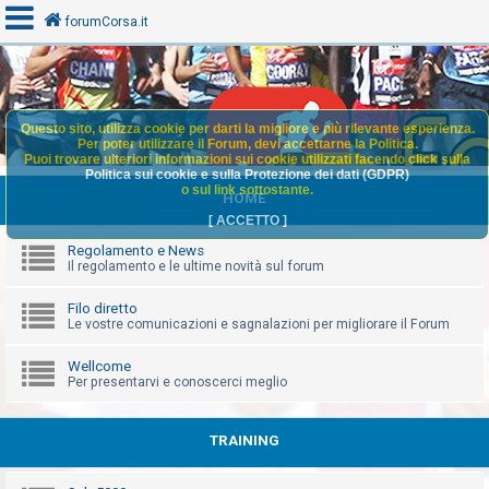
forumCorsa.it
A
Questo sito, utilizza cookie per darti la migliore e più rilevante esperienza.
r
Per poter utilizzare il Forum, devi accettarne la Politica.
Puoi trovare ulteriori informazioni sui cookie utilizzati facendo click sulla
g
Politica sui cookie e sulla Protezione dei dati (GDPR)
o
o sul link sottostante.
HOME
m
[
ACCETTO
]
e
Regolamento e News
Il regolamento e le ultime novità sul forum
n
t
Filo diretto
i
Le vostre comunicazioni e sagnalazioni per migliorare il Forum
s
Wellcome
e
Per presentarvi e conoscerci meglio
n
z
TRAINING
a
r