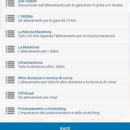
Sub 5000m
i
Discussioni sull'allenamento per le gare brevi in pista e in strada
s
I 10000m
p
Gli allenamenti per le gare da 10 km
o
s
La Mezza Maratona
Tutto ciò che riguarda l'allenamento per la mezza maratona
t
a
La Maratona
L'allenamento per i 42km
Ultramaratona
A
Tutte le distanze oltre i 42km
r
Altre distanze e tecnica di corsa
g
L'allenamento per tutte le altre distanze e la tecnica di corsa
o
m
Off-Road
Gli allenamenti per i trail
e
n
Potenziamento e Stretching
L'importanza del potenziamento e dello stretching
t
i
a
RACE