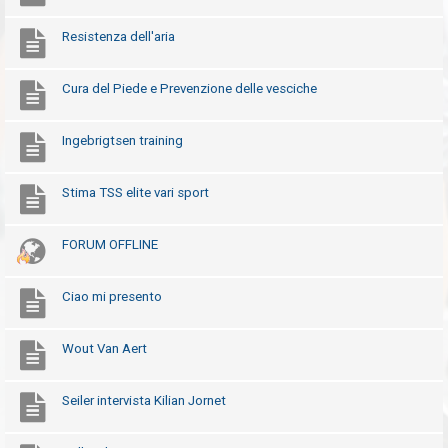
i
Resistenza dell'aria
s
p
o
Cura del Piede e Prevenzione delle vesciche
s
t
Ingebrigtsen training
a
Stima TSS elite vari sport
A
FORUM OFFLINE
r
g
o
Ciao mi presento
m
e
Wout Van Aert
n
t
Seiler intervista Kilian Jornet
i
a