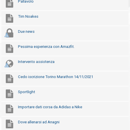
Pallavolo
t
t
Tim Noakes
i
v
Due news
i
Pessima esperienza con Amazfit.
C
e
Intervento assistenza
r
c
Cedo iscrizione Torino Marathon 14/11/2021
a
Sportlight
F
A
Importare dati corsa da Adidas a Nike
Q
Dove allenarsi ad Anagni