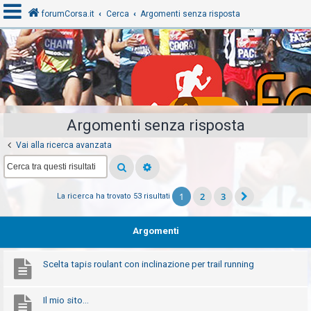
forumCorsa.it
Cerca
Argomenti senza risposta
A
r
g
o
Argomenti senza risposta
m
Vai alla ricerca avanzata
e
n
t
1
2
3
La ricerca ha trovato 53 risultati
i
s
Argomenti
e
n
Scelta tapis roulant con inclinazione per trail running
z
a
Il mio sito...
r