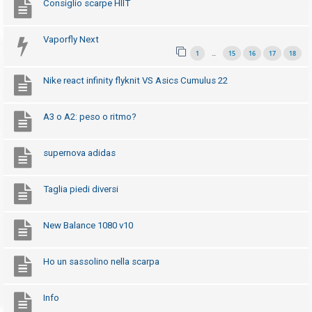
Consiglio scarpe HIIT
Vaporfly Next
1
15
16
17
18
…
Nike react infinity flyknit VS Asics Cumulus 22
A3 o A2: peso o ritmo?
supernova adidas
Taglia piedi diversi
New Balance 1080 v10
Ho un sassolino nella scarpa
Info