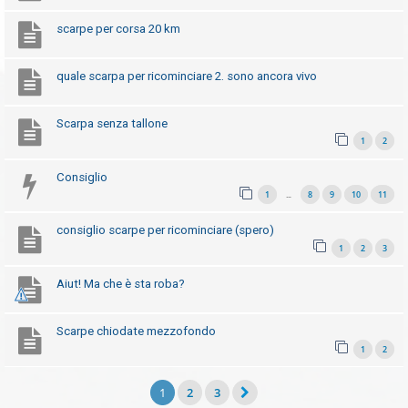
scarpe per corsa 20 km
quale scarpa per ricominciare 2. sono ancora vivo
Scarpa senza tallone
1
2
Consiglio
1
8
9
10
11
…
consiglio scarpe per ricominciare (spero)
1
2
3
Aiut! Ma che è sta roba?
Scarpe chiodate mezzofondo
1
2
1
2
3