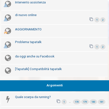
Intervento assistenza
i
s
p
di nuovo online
1
2
o
s
AGGIORNAMENTO
t
a
Problema tapatalk
1
2
A
da oggi anche su Facebook
r
g
[Tapatalk] Compatibilità tapatalk
o
m
e
Argomenti
n
t
Quale scarpa da running?
i
1
178
179
180
181
…
a