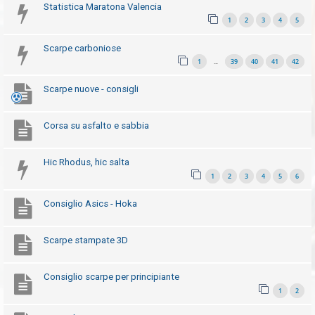
Statistica Maratona Valencia
t
1
2
3
4
5
t
i
Scarpe carboniose
v
1
39
40
41
42
…
i
Scarpe nuove - consigli
C
Corsa su asfalto e sabbia
e
r
Hic Rhodus, hic salta
c
1
2
3
4
5
6
a
Consiglio Asics - Hoka
F
Scarpe stampate 3D
A
Q
Consiglio scarpe per principiante
1
2