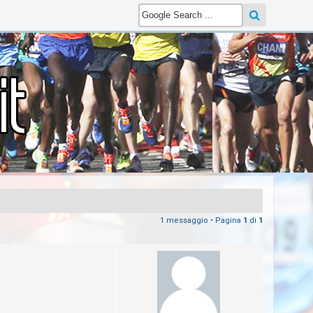
1 messaggio • Pagina
1
di
1