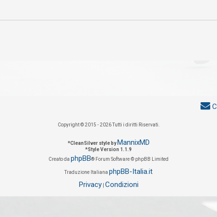
C
Copyright © 2015 - 2026 Tutti i diritti Riservati.
MannixMD
*
CleanSilver style by
*
Style Version 1.1.9
phpBB
Creato da
® Forum Software © phpBB Limited
phpBB-Italia.it
Traduzione Italiana
Privacy
Condizioni
|