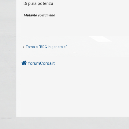
g
Di pura potenza
i
g
i
s
o
Mutante sovrumano
p
o
s
t
a
Torna a “BDC in generale”
forumCorsa.it
A
r
g
o
m
e
n
t
i
a