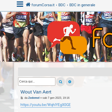
forumCorsa.it
BDC
BDC in generale
A
r
g
o
m
e
n
t
i
s
e
Wout Van Aert
n
z
M
da
Zedemel
»
sab 7 gen 2023, 19:16
e
a
s
https://youtu.be/WqhIYEgX0GE
s
r
a